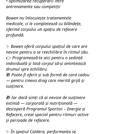
• optimizarea recuperării între
antrenamente sau competiții
Bowen nu înlocuiește tratamentele
medicale, ci le completează cu blândețe,
oferind corpului un spațiu de refacere
profundă.
✨ Bowen oferă corpului spațiul de care are
nevoie pentru a se reechilibra în ritmul său.
👉 Programează-te aici pentru o ședință
individuală și lasă corpul să-și amintească
drumul spre echilibru.
🎁 Poate fi oferit și sub formă de card cadou
— pentru cineva drag care merită grijă și
susținere.
🎁 Iar dacă simți că ai nevoie de susținere
extinsă — corporală și nutrițională —
descoperă Programul Sportivi – Energie și
Refacere, creat special pentru ritmuri active
și perioade de refacere.
✨ În spațiul Caldera, performanța se