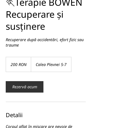
🏃Terapie BOWEN
Recuperare și
susținere
Recuperare după accidentări, efort fizic sau
traume
200
de
200 RON
Calea Plevnei 5-7
lei
românești
Rezervă acum
Detalii
Corpul aflat în mișcare are nevoie de