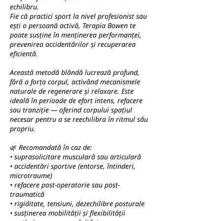
echilibru.
Fie că practici sport la nivel profesionist sau
ești o persoană activă, Terapia Bowen te
poate susține în menținerea performanței,
prevenirea accidentărilor și recuperarea
eficientă.
Această metodă blândă lucrează profund,
fără a forța corpul, activând mecanismele
naturale de regenerare și relaxare. Este
ideală în perioade de efort intens, refacere
sau tranziție — oferind corpului spațiul
necesar pentru a se reechilibra în ritmul său
propriu.
🌿 Recomandată în caz de:
• suprasolicitare musculară sau articulară
• accidentări sportive (entorse, întinderi,
microtraume)
• refacere post-operatorie sau post-
traumatică
• rigiditate, tensiuni, dezechilibre posturale
• susținerea mobilității și flexibilității