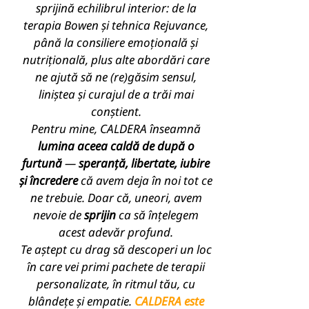
sprijină echilibrul interior: de la
terapia Bowen și tehnica Rejuvance,
până la consiliere emoțională și
nutrițională, plus alte abordări care
ne ajută să ne (re)găsim sensul,
liniștea și curajul de a trăi mai
conștient.
Pentru mine, CALDERA înseamnă
lumina aceea caldă de după o
furtună
—
speranță, libertate, iubire
și încredere
că avem deja în noi tot ce
ne trebuie. Doar că, uneori, avem
nevoie de
sprijin
ca să înțelegem
acest adevăr profund.
Te aștept cu drag să descoperi un loc
în care vei primi pachete de terapii
personalizate, în ritmul tău, cu
blândețe și empatie.
CALDERA este