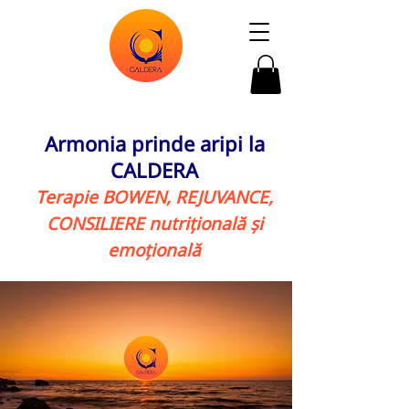
Armonia prinde aripi la
CALDERA
Terapie BOWEN, REJUVANCE,
CONSILIERE nutrițională și
emoțională